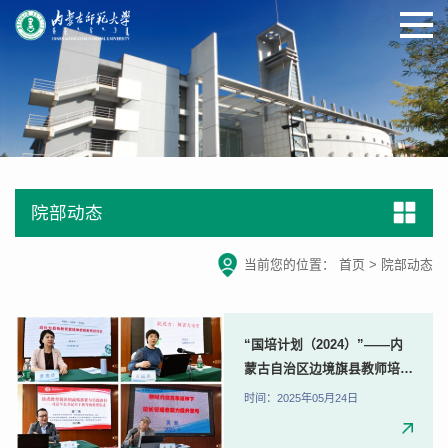
院部动态
当前您的位置：
首页
>
院部动态
“国培计划（2024）”——内
蒙古自治区边境旗县教师培训
“一对一”精准帮扶培训项目
时间：2025年05月24日
农村学校名校长研修班圆满结
业