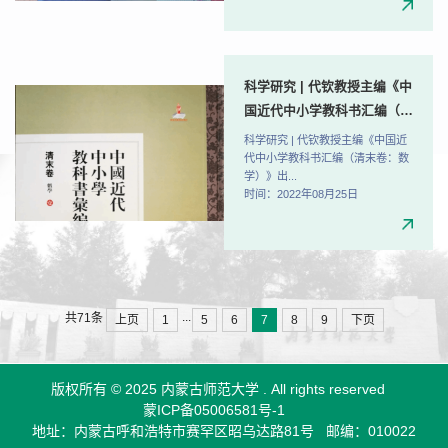
科学研究 | 代钦教授主编《中
国近代中小学教科书汇编（清
末卷：数学）》出版发行
科学研究 | 代钦教授主编《中国近
代中小学教科书汇编（清末卷：数
学）》出...
时间：2022年08月25日
...
共71条
上页
1
5
6
7
8
9
下页
版权所有 © 2025 内蒙古师范大学 .
All rights reserved
蒙ICP备05006581号-1
地址：内蒙古呼和浩特市赛罕区昭乌达路81号
邮编：010022