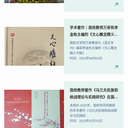
学术著作｜我校教师万奇和李
金秋主编的《文心雕龙精义今
释》由巴蜀书社出版
我校文学院万奇教授与《语文学
刊》编审李金秋主编的《文心雕龙
精义今释》...
时间：2023年06月03日
我校教师著作《乌兰夫民族和
统战理论与实践研究》在国内
外以四种文字出版五个版本
本网讯 2022年，我校李凤鸣教授
的学术著作《乌兰夫民族和统战理
论与实践研...
时间：2023年02月15日