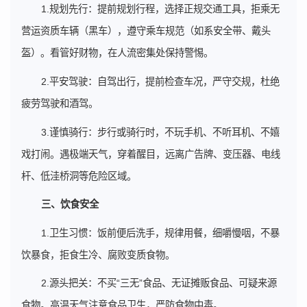
1.规划先行：提前规划行程，选择正规交通工具，拒乘无
营运资质车辆（黑车），遵守乘车规范（如系安全带、戴头
盔）。看管好财物，在人流密集处保持警惕。
2.平安驾驶：自驾出行，提前检查车况，严守交规，杜绝
疲劳驾驶和酒驾。
3.谨慎骑行：步行或骑行时，不玩手机、不听耳机、不嬉
戏打闹。遇极端天气，穿着醒目，远离广告牌、变压器、电线
杆、低洼桥洞等危险区域。
三、饮食安全
1.卫生习惯：饭前便后洗手，规律用餐，细嚼慢咽，不暴
饮暴食，拒食生冷、腐败变质食物。
2.源头把关：不买“三无”食品、无证摊贩食品、可疑来源
食物。高温天气注意食品卫生，严防食物中毒。