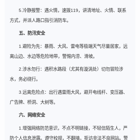
5.冷静报警：遇火情，速拨119，讲清地址、火情、联系
方式，并派人路口指引消防车。
五、防汛安全
1.避险为先：暴雨、大风、雷电等极端天气尽量居家，远
离山边、水边等危险地带，警惕内涝、滑坡。
2.涉水勿行：遇积水路段（尤其有漩涡处）切勿冒险涉
水，务必绕行。
3.远离危险点：出行遇雷雨大风，避开电线杆、变压器、
广告牌、桥洞、大树等。
六
、网络安全
1.增强网络防范意识，不点不明链接，不轻信陌生人，严
防个人信息泄露。遵守校规，不翻墙，拒访非法不良网站。警