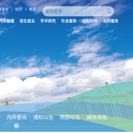
基金会
校历
电话
内师融媒
招生就业
学术研究
社会服务
文化内师
公共服务
内师要闻
通知公告
院部动态
媒体视角