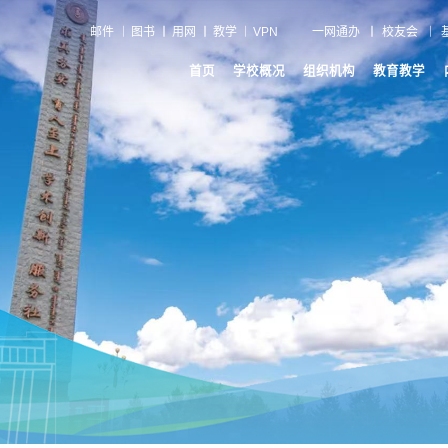
邮件
图书
用网
教学
VPN
一网通办
校友会
首页
学校概况
组织机构
教育教学