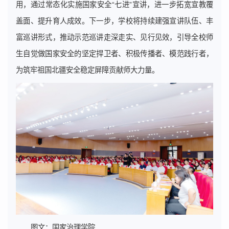
用，通过常态化实施国家安全“七进”宣讲，进一步拓宽宣教覆
盖面、提升育人成效。下一步，学校将持续建强宣讲队伍、丰
富巡讲形式，推动示范巡讲走深走实、见行见效，引导全校师
生自觉做国家安全的坚定捍卫者、积极传播者、模范践行者，
为筑牢祖国北疆安全稳定屏障贡献师大力量。
图文：国家治理学院