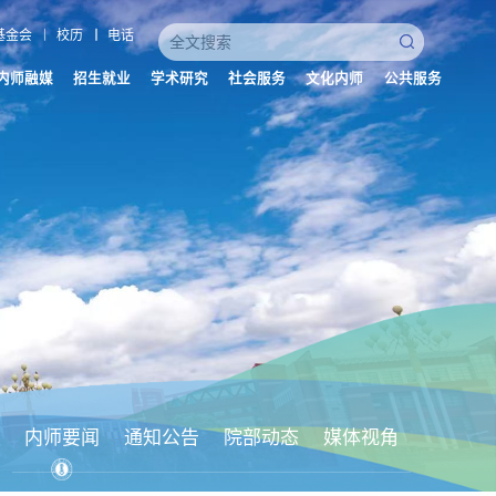
基金会
校历
电话
内师融媒
招生就业
学术研究
社会服务
文化内师
公共服务
内师要闻
通知公告
院部动态
媒体视角