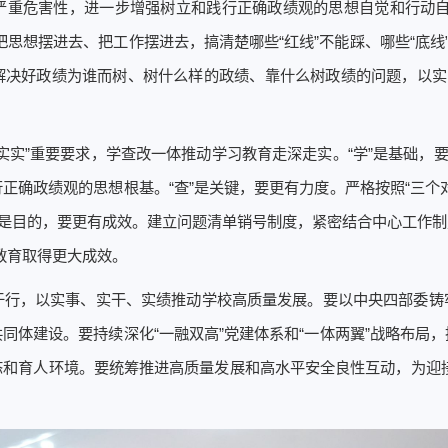
严重危害性，进一步增强树立和践行正确政绩观的思想自觉和行动自
思想摆进去、把工作摆进去，搞清楚哪些“红线”不能踩、哪些“底线
解决好政绩为谁而树、树什么样的政绩、靠什么树政绩的问题，以实际
实实”重要要求，学查改一体推动学习教育走深走实。“学”是基础，要
正确政绩观的思想根基。“查”是关键，要更有力度。严格按照“三个
”是目的，要更有成效。建立问题清单销号制度，紧密结合中心工作制定
教育取得更大成效。
于行，以实事、实干、实绩推动学校高质量发展。要以中央四部委铸
同体建设。要持续深化“一融双高”党建体系和“一体两翼”战略布局
和育人环境。要统筹推进高质量发展和高水平安全良性互动，为迎接中