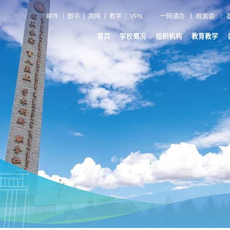
邮件
图书
用网
教学
VPN
一网通办
校友会
首页
学校概况
组织机构
教育教学