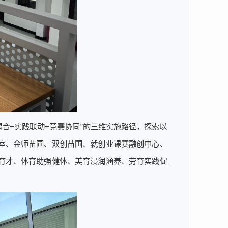
耦合+实践联动+竞赛协同”的三维实施路径，探索以
室、金师苗圃、双创苗圃、就创业课赛融创中心、
育才、体育助强健体、美育浸润涵养、劳育实践促