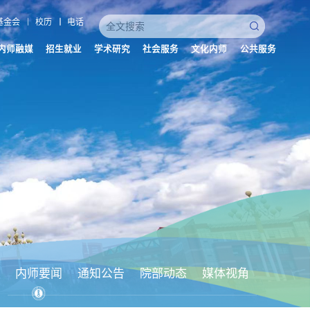
基金会
校历
电话
内师融媒
招生就业
学术研究
社会服务
文化内师
公共服务
内师要闻
通知公告
院部动态
媒体视角