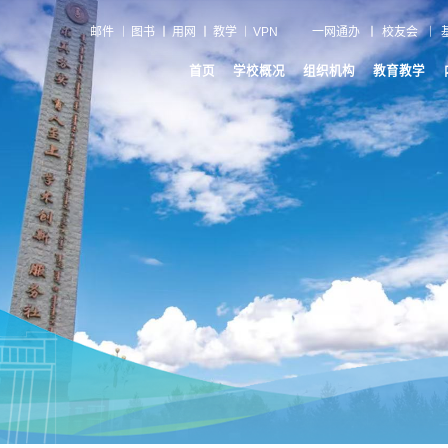
邮件
图书
用网
教学
VPN
一网通办
校友会
首页
学校概况
组织机构
教育教学