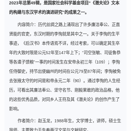
2023年总第49辑，是国家社会科学基金项目“《潜夫论》文本
的构建与东汉学术的演进研究”的成果之一。
内容简介：历代丝绸之路上涌现出了许多廉洁奉公、正直
贤能的官吏，东汉时期的李恂就是其中之一。关于李恂的生平
事迹，《后汉书》本传语焉不详，经过考索，可以确定其生卒
年的大致时限是公元52年至147年上下；“司空张敏、司徒鲁恭
等各遣子馈粮”一事的时间发生在安帝永初三年（109）；李恂
任侍御史，持节出使幽州的时间在公元79至87年间；李恂被免
去张掖太守的时间是和帝永元二年（90）。通过李恂的人生经
历，可看出其廉洁奉公、坚守名节、刚毅果敢的政治品格，他
的这些优秀品质，对同乡人王符及其《潜夫论》的创作产生了
影响。
作者简介：赵玉龙，1988年生，文学博士，讲师，硕士生
导师。主要致力于先秦两汉文学与文献研究。