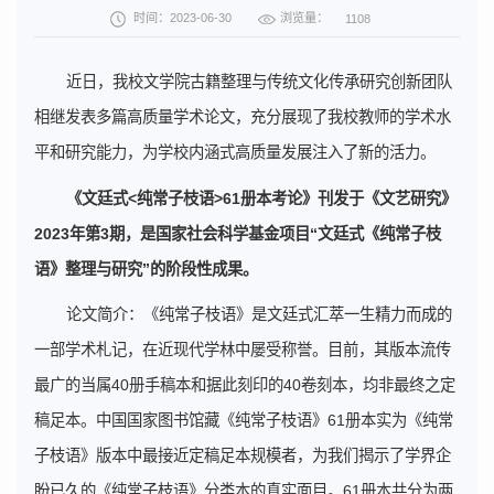
浏览量：
时间：2023-06-30
1108
近日，我校文学院古籍整理与传统文化传承研究创新团队
相继发表多篇高质量学术论文，充分展现了我校教师的学术水
平和研究能力，为学校内涵式高质量发展注入了新的活力。
《文廷式<纯常子枝语>61册本考论》刊发于《文艺研究》
2023年第3期，是国家社会科学基金项目“文廷式《纯常子枝
语》整理与研究”的阶段性成果。
论文简介：《纯常子枝语》是文廷式汇萃一生精力而成的
一部学术札记，在近现代学林中屡受称誉。目前，其版本流传
最广的当属40册手稿本和据此刻印的40卷刻本，均非最终之定
稿足本。中国国家图书馆藏《纯常子枝语》61册本实为《纯常
子枝语》版本中最接近定稿足本规模者，为我们揭示了学界企
盼已久的《纯常子枝语》分类本的真实面目。61册本共分为两