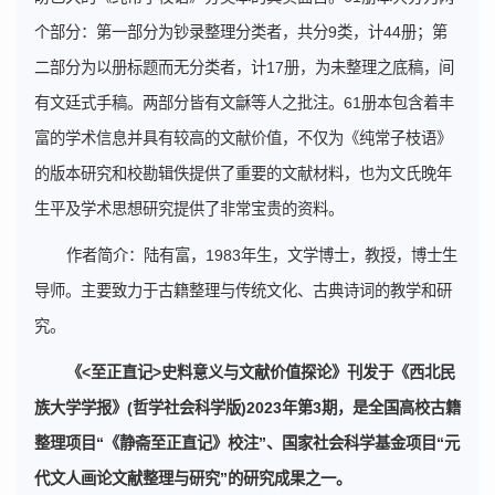
个部分：第一部分为钞录整理分类者，共分9类，计44册；第
二部分为以册标题而无分类者，计17册，为未整理之底稿，间
有文廷式手稿。两部分皆有文龢等人之批注。61册本包含着丰
富的学术信息并具有较高的文献价值，不仅为《纯常子枝语》
的版本研究和校勘辑佚提供了重要的文献材料，也为文氏晚年
生平及学术思想研究提供了非常宝贵的资料。
作者简介：陆有富，1983年生，文学博士，教授，博士生
导师。主要致力于古籍整理与传统文化、古典诗词的教学和研
究。
《<至正直记>史料意义与文献价值探论》刊发于《西北民
族大学学报》(哲学社会科学版)2023年第3期，是全国高校古籍
整理项目“《静斋至正直记》校注”、国家社会科学基金项目“元
代文人画论文献整理与研究”的研究成果之一。