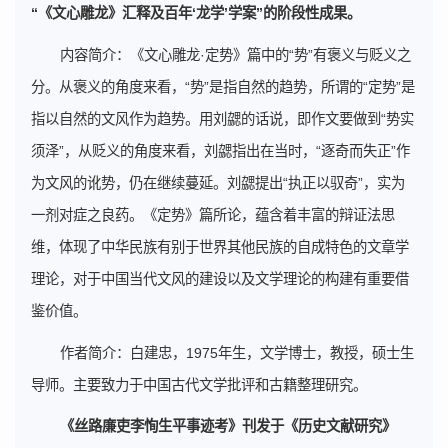
“《文心雕龙》汇释及百年‘龙学’学案”的阶段性成果。
内容简介：《文心雕龙·定势》篇中的“势”有褒义与贬义之
分。从褒义的角度来看，“势”是指自然的趋势，所谓的“定势”是
指以自然的文风作为趋势。用刘勰的话说，即作文要做到“势实
须泽”，从贬义的角度来看，刘勰指出在当时，“逐奇而失正”作
为文风的讹势，仍在继续蔓延。刘勰提出“执正以驭奇”，实为
一剂对症之良药。《定势》篇所论，蕴含着丰富的辩证法思
维，体现了中华民族有别于世界其他民族的自成特色的文章学
理论，对于中国当代文风的建设以及文学理论的构建有重要借
鉴价值。
作者简介：白建忠，1975年生，文学博士，教授，硕士生
导师。主要致力于中国古代文学批评和古籍整理研究。
《丝路廉吏李恂生平事迹考》刊发于《历史文献研究》