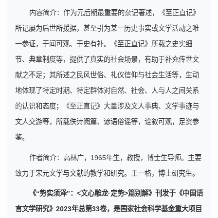
内容简介：作为元后期最重要的杂记著述，《至正直记》
所记屡为后世所援据，甚至引为某一历史事实或文学活动之唯
一参证，于闻可观、于史有补。《至正直记》所载之史实细
节、典章制度等，提供了真实的社会场景，有助于补充传世文
献之不足；其所述之民风世俗、礼仪信仰与社会生活等，生动
地体现了特定时期、特定群体对自然、社会、人与人之间关系
的认识和态度；《至正直记》大量涉及文人事典、文学事迹与
文人交游等，所载佚诗阙篇、谚语俗谣等，诠叙可观，足资参
鉴。
作者简介：高林广，1965年生，教授，博士生导师。主要
致力于宋元文学与文献的教学和研究。王一格，博士研究生。
《“势实须泽”：<文心雕龙·定势>篇别解》刊发于《中国语
言文学研究》2023年总第33卷，是国家社会科学基金重大项目