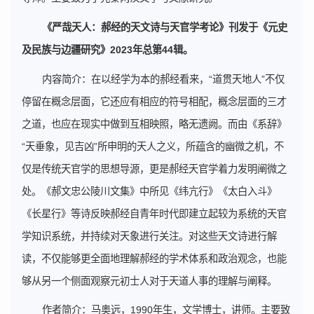
《严哉天人：郝经的天文诗与天官学考论》刊发于《元史
及民族与边疆研究》2023年总第44辑。
内容简介：在以经学为本的郝经看来，“道贯天地人”不仅
停留在概念层面，它还应有相应的符号相配，概念层面的三才
之道，也应在现实中做到互相映照，略无遗阙。而由《系辞》
“天垂象，见吉凶”所申明的天人之义，所蕴含的幽微之机，不
仅是传统天官学的思想导源，更是郝经天官学着力发明阐微之
处。《郝文忠公陵川文集》中所见《纬亢行》《太白入斗》
《长星行》等诗反映郝经自青年时代即建立起较为系统的天官
学知识系统，并持续对天象进行关注。对这些天文诗进行解
读，不仅能够更全面地理解郝经的学术体系和政治观念，也能
够从另一个侧面观察元初士人对于天道人事的理解与阐释。
作者简介：马奥远，1990年生，文学博士，讲师。主要致