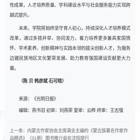
性成果，人才培养质量、学科建设水平与社会服务能力实现跨
越式提升。
未来，学院将始终坚守育人初心，持续深化人才培养模式
改革，通过多措并举、协同发力，着力培养更多兼具家国情
怀、学术素养、创新精神与实践本领的拔尖创新人才，为服务
边疆民族地区文化繁荣发展、助力教育强国建设贡献更大力
量。
（陈 贝 韩彦斌 石可晗）
来源：《光明日报》
编辑：燕书羽 初审：刘燕荣 复审：云桦 终审：王志强
上一条：
内蒙古作家协会主席满全主编的《蒙古族著名作家作
品精选》（31册）图书推介会在沈阳举行