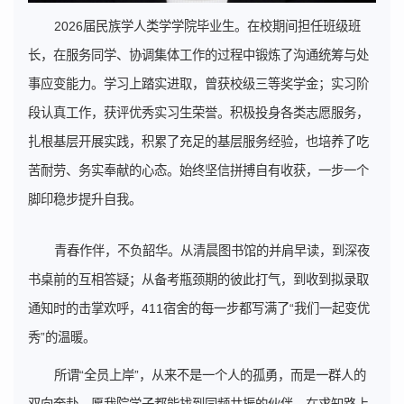
2026届民族学人类学学院毕业生。在校期间担任班级班
长，在服务同学、协调集体工作的过程中锻炼了沟通统筹与处
事应变能力。学习上踏实进取，曾获校级三等奖学金；实习阶
段认真工作，获评优秀实习生荣誉。积极投身各类志愿服务，
扎根基层开展实践，积累了充足的基层服务经验，也培养了吃
苦耐劳、务实奉献的心态。始终坚信拼搏自有收获，一步一个
脚印稳步提升自我。
青春作伴，不负韶华。从清晨图书馆的并肩早读，到深夜
书桌前的互相答疑；从备考瓶颈期的彼此打气，到收到拟录取
通知时的击掌欢呼，411宿舍的每一步都写满了“我们一起变优
秀”的温暖。
所谓“全员上岸”，从来不是一个人的孤勇，而是一群人的
双向奔赴。愿我院学子都能找到同频共振的伙伴，在求知路上