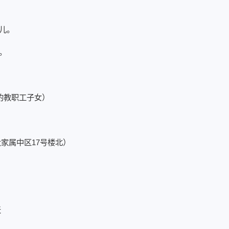
幼儿。
儿。
过的教职工子女）
家属中区17号楼北）
天