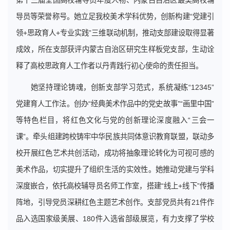
第十三届全国高校辅导员年度人物、内蒙古自治区最美高校辅
导员等荣誉称号。她立足我校美术学科优势，创新构建“党建引
领+思政育人+专业实践”三维联动机制，推动支部建设取得显著
成效，所在支部获评内蒙古自治区研究生样板党支部，生动诠
释了高校思政育人工作者以丹青践行初心使命的责任担当。
她坚持理论铸魂，创新支部学习范式，系统凝练“12345”
党建育人工作法。创办“经典美术作品中的党史故事”“画里中国”
等特色栏目，将红色文化与党的创新理论深度融入“三会一
课”。牵头组建跨校铸牢中华民族共同体意识教育联盟，联动多
校开展红色艺术共创活动，成功将抽象理论转化为可视可感的
美术作品，切实提升了组织生活的实效性。她推动党建与学科
深度嵌合，依托高校辅导员名师工作室，搭建“线上+线下”传播
阵地，引导党员深耕红色主题艺术创作。支部党员共有21件作
品入选国家级美展、180件入选省部级展览，有力支撑了学校