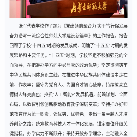
张军代表学校作了题为《党建领航聚合力 实干笃行促发展
奋力谱写一流综合性师范大学建设新篇章》的工作报告。报告
回顾了学校“十四五”时期的发展成就，明确了“十五五”时期的发
展思路和主要任务。“十四五”时期，学校坚定不移加强党的全
面领导，在把准办学方向中彰显党的政治优势；坚定贯彻铸牢
中华民族共同体意识主线，在推进中华民族共同体建设中走在
前、作表率；坚守为党育人、为国育才初心使命，持续擦亮立
德树人鲜亮底色；抢抓“人工智能+”发展机遇，前瞻谋划、全面
布局，以数智引领创新驱动教育教学深层变革；坚持把办好师
范教育作为第一职责，强优势、优特色，走出一条卓越人才培
养创新之路；统筹教育科技人才一体化发展，锚定晋位升级关
键指标，办学实力不断跃升；秉持开放办学理念，主动融入全