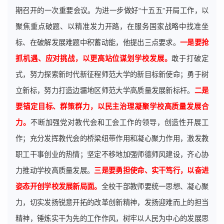
期召开的一次重要会议。为进一步做好“十五五”开局工作，以
聚焦重点破题、以精准发力开路，在服务国家战略中找准坐
标、在破解发展难题中积蓄动能，他提出三点要求。
一是要抢
抓机遇、应对挑战，以更高站位谋划学校发展。
敢于打破定
式，努力探索新时代新征程师范大学的新目标新使命；勇于树
立新标，努力打造边疆地区师范大学高质量发展新标杆。
二是
要锚定目标、群策群力，以民主治理凝聚学校高质量发展合
力。
不断加强党对教代会和工会工作的领导，创造性开展工
作；充分发挥教代会的桥梁纽带作用和凝心聚力作用，激发教
职工干事创业的热情；坚定不移地加强师德师风建设，齐心协
力推动学校高质量发展。
三是要勇担使命、实干笃行，以奋进
姿态开创学校发展新局面。
全校干部教师要统一思想、凝心聚
力，切实发扬锐意开拓的改革创新精神，发扬迎难而上的担当
精神，锤炼实干为先的工作作风，树牢以人民为中心的发展思