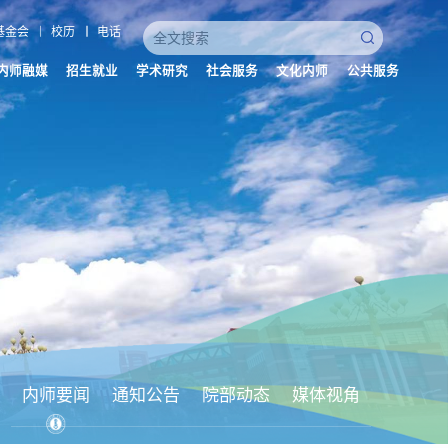
基金会
校历
电话
内师融媒
招生就业
学术研究
社会服务
文化内师
公共服务
内师要闻
通知公告
院部动态
媒体视角