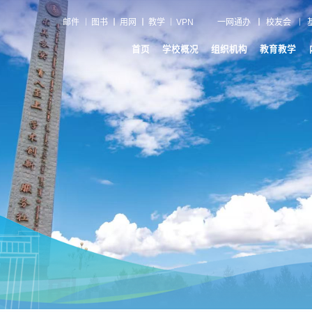
邮件
图书
用网
教学
VPN
一网通办
校友会
首页
学校概况
组织机构
教育教学