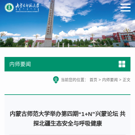
内师要闻
当前您的位置：
首页
>
内师要闻
>
正文
内蒙古师范大学举办第四期“1+N”兴蒙论坛 共
探北疆生态安全与呼吸健康