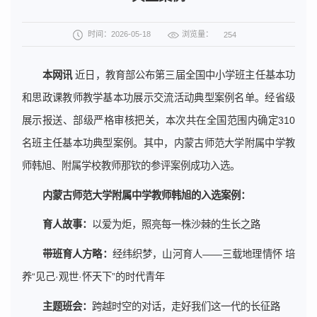
浏览量：
时间：2026-05-18
254
本网讯
近日，教育部公布第三届全国中小学班主任基本功
和思政课教师教学基本功展示交流活动典型案例名单。经省级
展示报送、部级严格审核把关，本次共在全国范围内确定310
名班主任基本功典型案例。其中，内蒙古师范大学附属中学教
师韩旭、附属学校教师那钦的参评案例成功入选。
内蒙古师范大学附属中学教师韩旭的入选案例：
育人故事：
以爱为炬，照亮每一株沙棘的生长之路
带班育人方略：
经纬织梦，山河育人——三载地理情怀 培
养“见己·观世·怀天下”的时代青年
主题班会：
跨越时空的对话，走好我们这一代的长征路