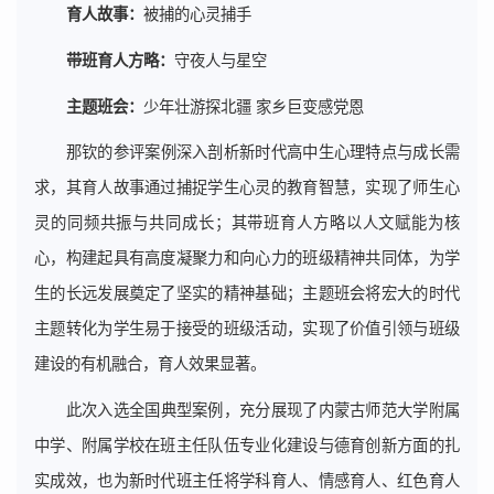
育人故事：
被捕的心灵捕手
带班育人方略：
守夜人与星空
主题班会：
少年壮游探北疆 家乡巨变感党恩
那钦的参评案例深入剖析新时代高中生心理特点与成长需
求，其育人故事通过捕捉学生心灵的教育智慧，实现了师生心
灵的同频共振与共同成长；其带班育人方略以人文赋能为核
心，构建起具有高度凝聚力和向心力的班级精神共同体，为学
生的长远发展奠定了坚实的精神基础；主题班会将宏大的时代
主题转化为学生易于接受的班级活动，实现了价值引领与班级
建设的有机融合，育人效果显著。
此次入选全国典型案例，充分展现了内蒙古师范大学附属
中学、附属学校在班主任队伍专业化建设与德育创新方面的扎
实成效，也为新时代班主任将学科育人、情感育人、红色育人