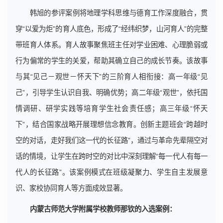
韩旭的参评案例将地理学科思维与德育工作深度融合，贯
穿“以爱为炬”的育人底色，形成了“经纬织梦，山河育人”的完整
带班育人体系。育人故事聚焦班主任对学业困难、心理脆弱或
行为偏常的学生的关爱，帮助其确立自己的成长节奏。该故事
与其“见己－观世－怀天下”的三阶育人相衔接：高一年级“见
己”，引导学生认识自我、明确优势；高二年级“观世”，依托国
情调研、研学实践等培育学生社会责任感；高三年级“怀天
下”，结合国家战略开展理想信念教育。创新主题班会“跨越时
空的对话，走好我们这一代的长征路”，通过与革命先辈隔空对
话的情境，让学生在跨时空的对比中深刻理解“每一代人有每一
代人的长征路”。该案例模式在班级凝聚力、学生自主发展意
识、家校协同育人等方面成效显著。
内蒙古师范大学附属学校教师那钦的入选案例：