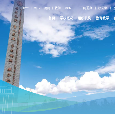
邮件
图书
用网
教学
VPN
一网通办
校友会
首页
学校概况
组织机构
教育教学