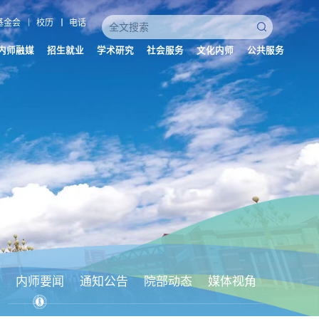
基金会
校历
电话
内师融媒
招生就业
学术研究
社会服务
文化内师
公共服务
内师要闻
通知公告
院部动态
媒体视角